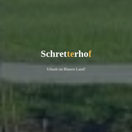
S
c
h
r
e
t
t
e
r
h
o
f
Urlaub im Blauen Land!